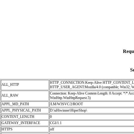
Requ
S
HTTP_CONNECTION:Keep-Alive HTTP_CONTENT_L
ALL_HTTP
HTTP_USER_AGENT:Mozilla/4.0 (compatible; Win32; Wi
Connection: Keep-Alive Content-Length: 0 Accept: */* A
ALL_RAW
WinHttp.WinHttpRequest.5)
APPL_MD_PATH
/LM/W3SVC/2/ROOT
APPL_PHYSICAL_PATH
D:\uHiwinner\HiperShop\
CONTENT_LENGTH
0
GATEWAY_INTERFACE
CGI/1.1
HTTPS
off