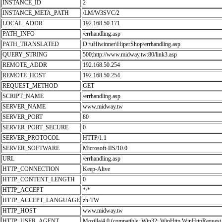
INSTANCE_ID
2
INSTANCE_META_PATH
/LM/W3SVC/2
LOCAL_ADDR
192.168.50.171
PATH_INFO
/errhandling.asp
PATH_TRANSLATED
D:\uHiwinner\HiperShop\errhandling.asp
QUERY_STRING
500;http://www.midway.tw:80/link3.asp
REMOTE_ADDR
192.168.50.254
REMOTE_HOST
192.168.50.254
REQUEST_METHOD
GET
SCRIPT_NAME
/errhandling.asp
SERVER_NAME
www.midway.tw
SERVER_PORT
80
SERVER_PORT_SECURE
0
SERVER_PROTOCOL
HTTP/1.1
SERVER_SOFTWARE
Microsoft-IIS/10.0
URL
/errhandling.asp
HTTP_CONNECTION
Keep-Alive
HTTP_CONTENT_LENGTH
0
HTTP_ACCEPT
*/*
HTTP_ACCEPT_LANGUAGE
zh-TW
HTTP_HOST
www.midway.tw
HTTP_USER_AGENT
Mozilla/4.0 (compatible; Win32; WinHttp.WinHttpRequest